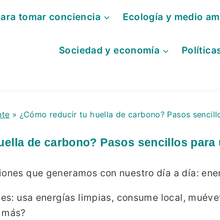
para tomar conciencia
Ecología y medio am
Sociedad y economía
Política
nte
»
¿Cómo reducir tu huella de carbono? Pasos sencill
uella de carbono? Pasos sencillos para 
iones que generamos con nuestro día a día: ener
rees: usa energías limpias, consume local, muév
r más?