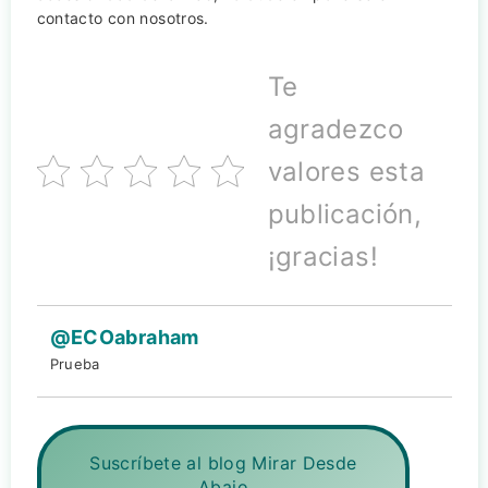
contacto con nosotros.
Te
agradezco
valores esta
publicación,
¡gracias!
@ECOabraham
Prueba
Suscríbete al blog Mirar Desde
Abajo