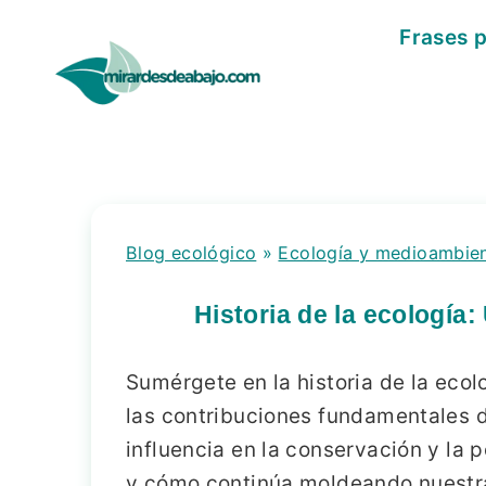
Saltar
Frases 
al
contenido
Blog ecológico
»
Ecología y medioambie
Historia de la ecología:
Sumérgete en la historia de la ecolo
las contribuciones fundamentales d
influencia en la conservación y la 
y cómo continúa moldeando nuestra