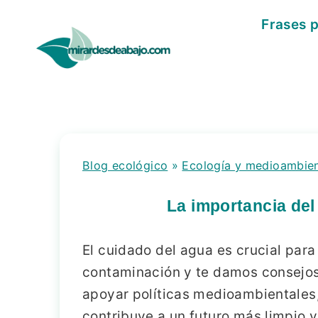
Saltar
Frases 
al
contenido
Blog ecológico
»
Ecología y medioambie
La importancia del 
El cuidado del agua es crucial para
contaminación y te damos consejos p
apoyar políticas medioambientales,
contribuye a un futuro más limpio y