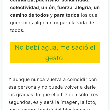
colectividad
,
unión
,
fuerza
,
alegría
,
un
camino de todos
y
para todos
los que
queremos algo mejor para la vida de
todos.
No bebí agua, me sació el
gesto.
Y aunque nunca vuelva a coincidir con
esa persona y no pueda volver a darle
las gracias, lo que ella hizo en sólo tres
segundos, es y será la imagen, la foto,
que siempre tendré del Movimiento