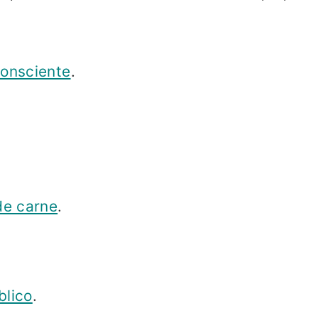
onsciente
.
de carne
.
blico
.