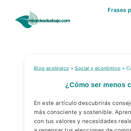
Saltar
Frases 
al
contenido
Blog ecológico
»
Social y económico
»
C
¿Cómo ser menos co
En este artículo descubrirás consej
más consciente y sostenible. Apren
con tus valores y necesidades real
a repensar tus elecciones de compr