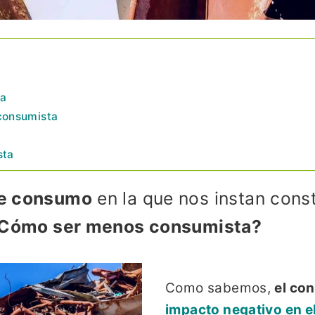
ta
consumista
sta
de consumo
en la que nos instan con
Cómo ser menos consumista?
Como sabemos,
el co
impacto negativo en e