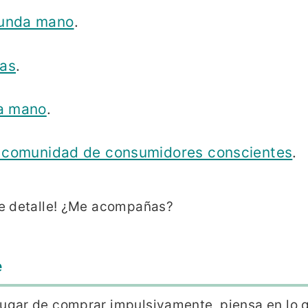
gunda mano
.
das
.
 a mano
.
a comunidad de consumidores conscientes
.
de detalle! ¿Me acompañas?
e
ugar de comprar impulsivamente, piensa en lo q